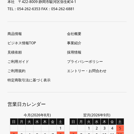
本社 〒422-8009 静岡市駿河区弥生町4-1
TEL：054-262-6353 FAX：054-262-6881
商品情報
会社概要
ビジネス情報TOP
事業紹介
見積依頼
採用情報
ご利用ガイド
プライバシーポリシー
ご利用規約
エントリー・お問合わせ
特定商取引法に基づく表示
営業日カレンダー
今月(2026年8月)
翌月(2026年9月)
日
月
火
水
木
金
土
日
月
火
水
木
金
土
1
1
2
3
4
5