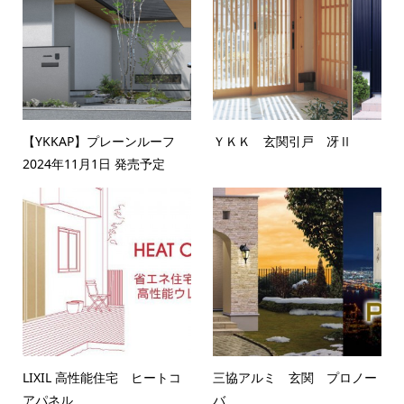
【YKKAP】プレーンルーフ
ＹＫＫ 玄関引戸 冴Ⅱ
2024年11月1日 発売予定
LIXIL 高性能住宅 ヒートコ
三協アルミ 玄関 プロノー
アパネル
バ